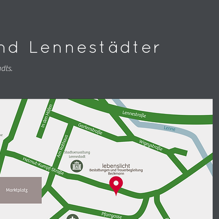
ind Lennestädter
dts.