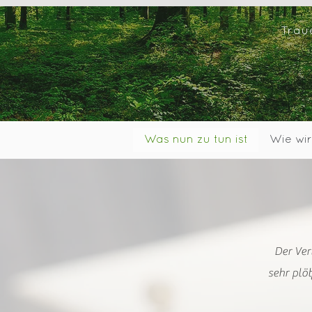
Trau
Was nun zu tun ist
Wie wir
Der Ver
sehr plöt