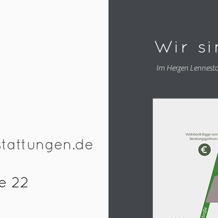
Wir s
Im Herzen Lennesta
stattungen.de
e 22