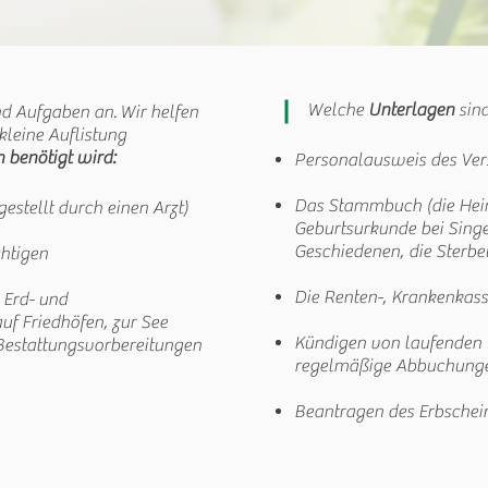
Welche
Unterlagen
sin
nd Aufgaben an. Wir helfen
kleine Auflistung
 benötigt wird:
Personalausweis des Ver
Das Stammbuch (die Heir
estellt durch einen Arzt)
Geburtsurkunde bei Singe
Geschiedenen, die Sterbe
htigen
Die Renten-, Krankenkas
 Erd- und
uf Friedhöfen, zur See
Kündigen von laufenden Ve
 Bestattungsvorbereitungen
regelmäßige Abbuchung
Beantragen des Erbschei