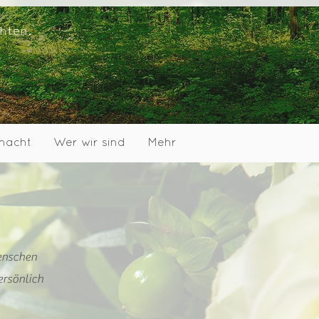
hten.
macht
Wer wir sind
Mehr
enschen
ersönlich